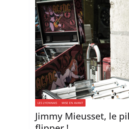
LES LYONNAIS
MISE EN AVANT
Jimmy Mieusset, le pil
flipper !